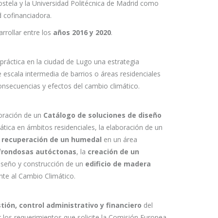
tela y la Universidad Politécnica de Madrid como
d cofinanciadora.
rrollar entre los
años 2016 y 2020
.
ráctica en la ciudad de Lugo una estrategia
 escala intermedia de barrios o áreas residenciales
consecuencias y efectos del cambio climático.
boración de un
Catálogo de soluciones de diseño
ática en ámbitos residenciales, la elaboración de un
a
recuperación de un humedal
en un área
frondosas autóctonas
, la
creación de un
diseño y construcción de un
edificio de madera
nte al Cambio Climático.
stión, control administrativo y financiero
del
los requerimientos que solicite la Comisión Europea