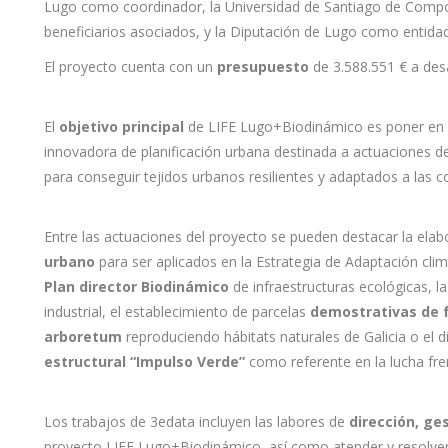
Lugo como coordinador, la Universidad de Santiago de Compos
beneficiarios asociados, y la Diputación de Lugo como entida
El proyecto cuenta con un
presupuesto
de 3.588.551 € a desa
El
objetivo principal
de LIFE Lugo+Biodinámico es poner en p
innovadora de planificación urbana destinada a actuaciones de
para conseguir tejidos urbanos resilientes y adaptados a las 
Entre las actuaciones del proyecto se pueden destacar la ela
urbano
para ser aplicados en la Estrategia de Adaptación clim
Plan director Biodinámico
de infraestructuras ecológicas, l
industrial, el establecimiento de parcelas
demostrativas de 
arboretum
reproduciendo hábitats naturales de Galicia o el 
estructural “Impulso Verde”
como referente en la lucha fre
Los trabajos de 3edata incluyen las labores de
dirección, ge
proyecto LIFE Lugo+Biodinámico, así como atender y resolver 