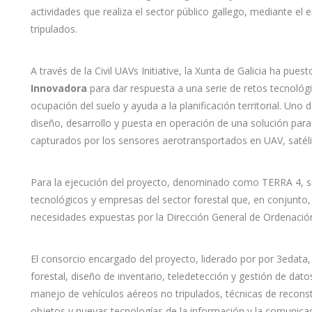
actividades que realiza el sector público gallego, mediante e
tripulados.
A través de la Civil UAVs Initiative, la Xunta de Galicia ha pu
Innovadora
para dar respuesta a una serie de retos tecnológ
ocupación del suelo y ayuda a la planificación territorial. Uno 
diseño, desarrollo y puesta en operación de una solución para l
capturados por los sensores aerotransportados en UAV, satélit
Para la ejecución del proyecto, denominado como TERRA 4, se
tecnológicos y empresas del sector forestal que, en conjunto
necesidades expuestas por la Dirección General de Ordenación
El consorcio encargado del proyecto, liderado por por 3edata,
forestal, diseño de inventario, teledetección y gestión de dat
manejo de vehículos aéreos no tripulados, técnicas de recons
objetos y nuevas tecnologías de la información y la comunica