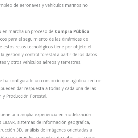
l empleo de aeronaves y vehículos marinos no
esto en marcha un proceso de
Compra Pública
icos para el seguimiento de las dinámicas de
de estos retos tecnológicos tiene por objeto el
a gestión y control forestal a partir de los datos
es y otros vehículos aéreos y terrestres.
 ha configurado un consorcio que aglutina centros
, pueden dar respuesta a todas y cada una de las
 y Producción Forestal.
 tiene una amplia experiencia en modelización
os LiDAR, sistemas de información geográfica,
trucción 3D, análisis de imágenes orientadas a
ción para grandes conjuntos de datos, así como,