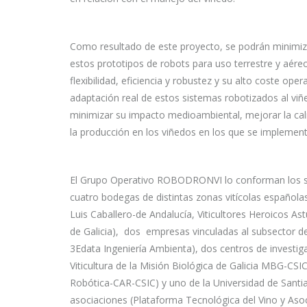
Como resultado de este proyecto, se podrán minimiz
estos prototipos de robots para uso terrestre y aére
flexibilidad, eficiencia y robustez y su alto coste op
adaptación real de estos sistemas robotizados al viñ
minimizar su impacto medioambiental, mejorar la cali
la producción en los viñedos en los que se implemen
El Grupo Operativo ROBODRONVI lo conforman los sig
cuatro bodegas de distintas zonas vitícolas español
Luis Caballero-de Andalucía, Viticultores Heroicos A
de Galicia), dos empresas vinculadas al subsector de 
3Edata Ingeniería Ambienta), dos centros de investig
Viticultura de la Misión Biológica de Galicia MBG-CSI
Robótica-CAR-CSIC) y uno de la Universidad de Sant
asociaciones (Plataforma Tecnológica del Vino y Asoc