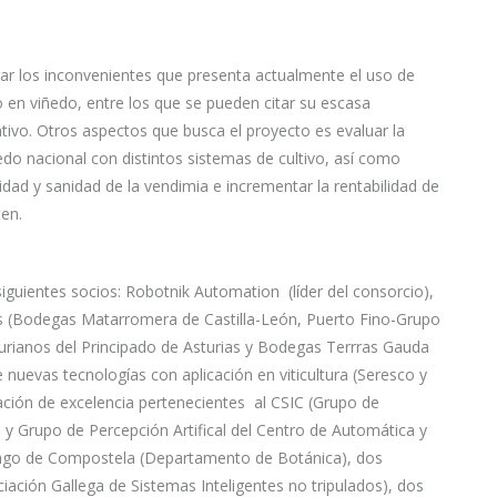
ar los inconvenientes que presenta actualmente el uso de
o en viñedo, entre los que se pueden citar su escasa
erativo. Otros aspectos que busca el proyecto es evaluar la
edo nacional con distintos sistemas de cultivo, así como
dad y sanidad de la vendimia e incrementar la rentabilidad de
ten.
uientes socios: Robotnik Automation (líder del consorcio),
as (Bodegas Matarromera de Castilla-León, Puerto Fino-Grupo
sturianos del Principado de Asturias y Bodegas Terrras Gauda
nuevas tecnologías con aplicación en viticultura (Seresco y
ación de excelencia pertenecientes al CSIC (Grupo de
C y Grupo de Percepción Artifical del Centro de Automática y
iago de Compostela (Departamento de Botánica), dos
iación Gallega de Sistemas Inteligentes no tripulados), dos