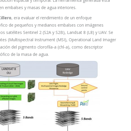
esolución espacial y temporal. La herramienta generada está
 en embalses y masas de agua interiores.
illero
, era evaluar el rendimiento de un enfoque
trófico de pequeños y medianos embalses con imágenes
s satélites Sentinel 2 (S2A y S2B), Landsat 8 (L8) y UAV. Se
tes (Multispectral Instrument (MSI), Operational Land Imager
ción del pigmento clorofila-a (chl-a), como descriptor
trófico de la masa de agua.