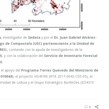
a
, investigador de
3edata
y por el
Dr. Juan Gabriel Alvárez-
ago de Compostela (USC) perteneciente a la Unidad de
RES
), contando con la ayuda de investigadores de la
U)
, y con la colaboración del
Servicio de Inventario Forestal
n)
.
n el apoyo del
Programa Torres Quevedo del Ministerio de
-010043)
, el proyecto VIS4FIRE (RTA 2017-0042-C05-05), el
versidad de Lisboa y el Grupo Estratégico BioReDes (ED431E
0