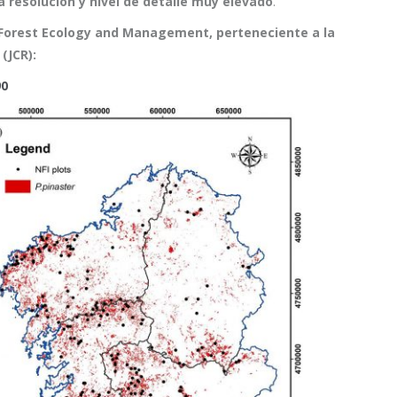
 resolución y nivel de detalle muy elevado
.
Forest Ecology and Management, perteneciente a la
 (JCR):
90