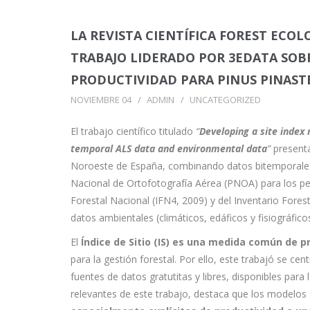
LA REVISTA CIENTÍFICA FOREST EC
TRABAJO LIDERADO POR 3EDATA SOB
PRODUCTIVIDAD PARA PINUS PINASTE
NOVIEMBRE 04
ADMIN
UNCATEGORIZED
El trabajo científico titulado
“
Developing a site index 
temporal ALS data and environmental data
”
presenta
Noroeste de España, combinando datos bitemporales
Nacional de Ortofotografía Aérea (PNOA) para los pe
Forestal Nacional (IFN4, 2009) y del Inventario Fores
datos ambientales (climáticos, edáficos y fisiográficos
El
Índice de Sitio (IS) es una medida común de p
para la gestión forestal. Por ello, este trabajó se c
fuentes de datos gratutitas y libres, disponibles pa
relevantes de este trabajo, destaca que los modelos 